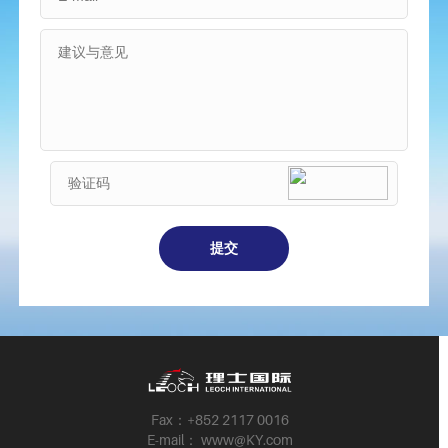
Fax：+852 2117 0016
E-mail： www@KY.com