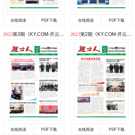
在线阅读
PDF下载
在线阅读
PDF下载
2023
第3期《KY.COM-开云(中国)人》
2023
第2期《KY.COM-开云(中国)人》
在线阅读
PDF下载
在线阅读
PDF下载