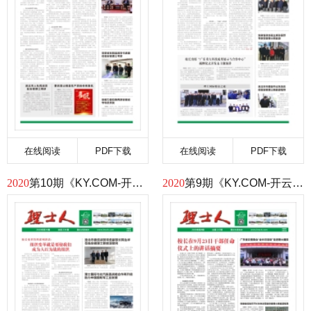
在线阅读
PDF下载
在线阅读
PDF下载
2020
第10期《KY.COM-开云(中国)人》
2020
第9期《KY.COM-开云(中国)人》