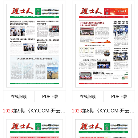
在线阅读
PDF下载
在线阅读
PDF下载
2023
第9期《KY.COM-开云(中国)人》
2023
第8期《KY.COM-开云(中国)人》