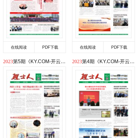
在线阅读
PDF下载
在线阅读
PDF下载
2023
第5期《KY.COM-开云(中国)人》
2023
第4期《KY.COM-开云(中国)人》