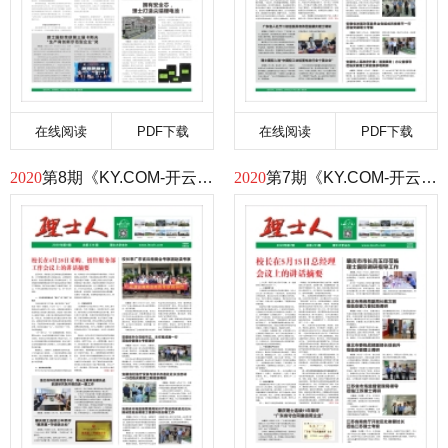
在线阅读
PDF下载
在线阅读
PDF下载
2020
第8期《KY.COM-开云(中国)人》
2020
第7期《KY.COM-开云(中国)人》