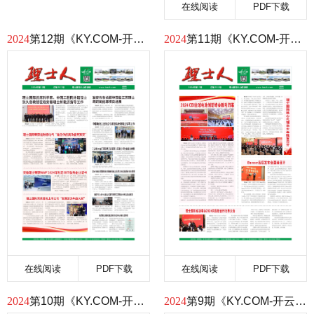
在线阅读
PDF下载
2024
第12期《KY.COM-开云(中国)人》
2024
第11期《KY.COM-开云(中国)人》
在线阅读
PDF下载
在线阅读
PDF下载
2024
第10期《KY.COM-开云(中国)人》
2024
第9期《KY.COM-开云(中国)人》