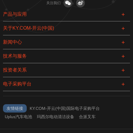
关注我们
产品与应用
关于KY.COM-开云(中国)
新闻中心
技术与服务
投资者关系
电子采购平台
友情链接
KY.COM-开云(中国)国际电子采购平台
Uplus汽车电池
玛西尔电动清洁设备
合派叉车