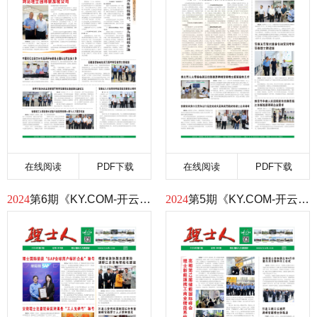
在线阅读
PDF下载
在线阅读
PDF下载
2024
第6期《KY.COM-开云(中国)人》
2024
第5期《KY.COM-开云(中国)人》