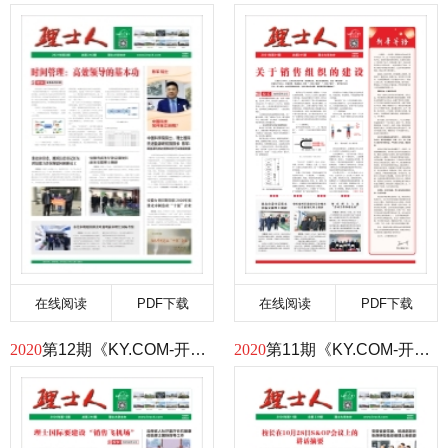
在线阅读
PDF下载
在线阅读
PDF下载
2020
第12期《KY.COM-开云(中国)人》
2020
第11期《KY.COM-开云(中国)人》