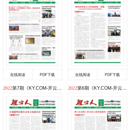
在线阅读
PDF下载
在线阅读
PDF下载
2022
第7期《KY.COM-开云(中国)人》
2022
第6期《KY.COM-开云(中国)人》