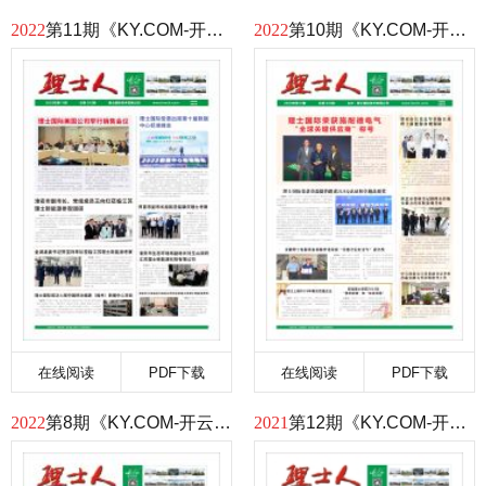
2022
第11期《KY.COM-开云(中国)人》
2022
第10期《KY.COM-开云(中国)人》
在线阅读
PDF下载
在线阅读
PDF下载
2022
第8期《KY.COM-开云(中国)人》
2021
第12期《KY.COM-开云(中国)人》