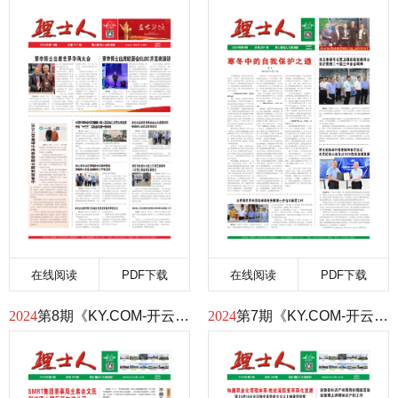
在线阅读
PDF下载
在线阅读
PDF下载
2024
第8期《KY.COM-开云(中国)人》
2024
第7期《KY.COM-开云(中国)人》